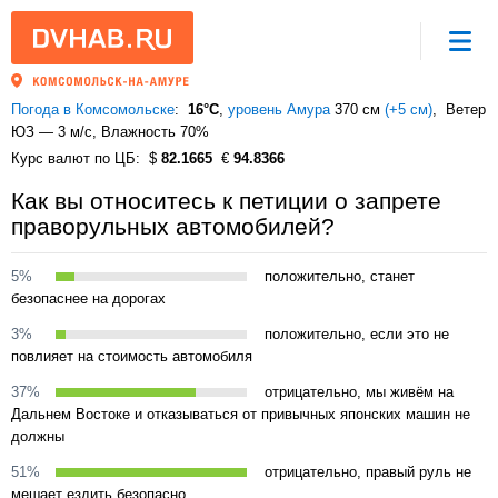
Погода в Комсомольске
16°C
,
уровень Амура
370 см
(+5 см)
Ветер
ЮЗ — 3 м/с
, Влажность 70%
Курс валют по ЦБ
82.1665
94.8366
Как вы относитесь к петиции о запрете
праворульных автомобилей?
5%
положительно, станет
безопаснее на дорогах
3%
положительно, если это не
повлияет на стоимость автомобиля
37%
отрицательно, мы живём на
Дальнем Востоке и отказываться от привычных японских машин не
должны
51%
отрицательно, правый руль не
мешает ездить безопасно