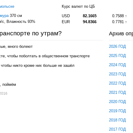
мольске
Курс валют по ЦБ
Амура
370 см
USD
82.1665
0.7588
/с
, Влажность 93%
EUR
94.8366
0.7781
ранспорте по утрам?
Архив оп
лые, много болеют
2026 ГОД
2025 ГОД
те, чтобы поболтать в общественном транспорте
2024 ГОД
, чтобы никто кроме них больше не зашёл
2023 ГОД
2022 ГОД
м, поймём
2021 ГОД
.2016
2020 ГОД
2019 ГОД
2018 ГОД
2017 ГОД