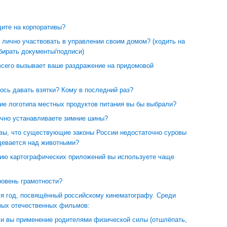
дите на корпоративы?
 лично участвовать в управлении своим домом? (ходить на
бирать документы/подписи)
всего вызывает ваше раздражение на придомовой
ось давать взятки? Кому в последний раз?
ие логотипа местных продуктов питания вы бы выбрали?
ычно устанавливаете зимние шины?
 вы, что существующие законы России недостаточно суровы
здевается над животными?
ию картографических приложений вы используете чаще
ровень грамотности?
я год, посвящённый российскому кинематографу. Среди
ых отечественных фильмов:
ли вы применение родителями физической силы (отшлёпать,