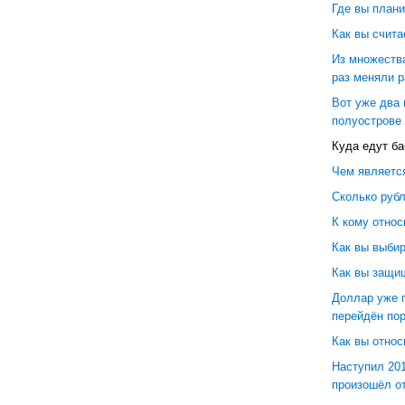
Где вы план
Как вы счита
Из множества
раз меняли 
Вот уже два 
полуострове 
Куда едут б
Чем являетс
Сколько рубл
К кому относ
Как вы выбир
Как вы защи
Доллар уже п
перейдён пор
Как вы отно
Наступил 201
произошёл о