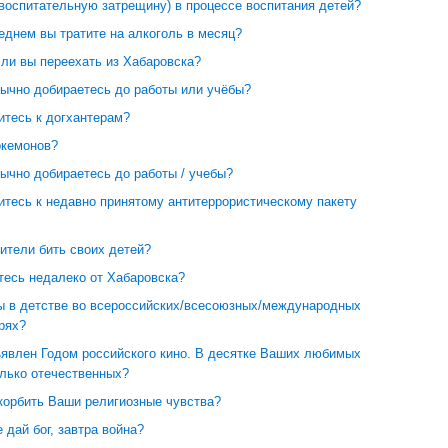
воспитательную затрещину) в процессе воспитания детей?
еднем вы тратите на алкоголь в месяц?
ли вы переехать из Хабаровска?
бычно добираетесь до работы или учёбы?
итесь к догхантерам?
окемонов?
ычно добираетесь до работы / учебы?
итесь к недавно принятому антитеррористическому пакету
ители бить своих детей?
тесь недалеко от Хабаровска?
ы в детстве во всероссийских/всесоюзных/международных
рях?
ъявлен Годом российского кино. В десятке Ваших любимых
лько отечественных?
корбить Ваши религиозные чувства?
е дай бог, завтра война?