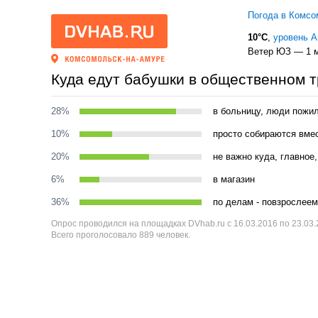
Погода в Комсо
10°C
,
уровень 
Ветер ЮЗ — 1 м
Куда едут бабушки в общественном т
28%
в больницу, люди пожи
10%
просто собираются вмес
20%
не важно куда, главное
6%
в магазин
36%
по делам - повзрослее
Опрос проводился на площадках DVhab.ru с 16.03.2016 по 23.03
Всего проголосовало 889 человек.