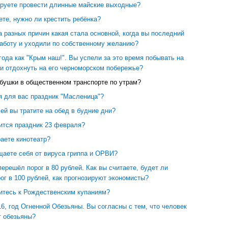
ируете провести длинные майские выходные?
ете, нужно ли крестить ребёнка?
 разных причин какая стала основной, когда вы последний
работу и уходили по собственному желанию?
года как "Крым наш!". Вы успели за это время побывать на
и отдохнуть на его черноморском побережье?
абушки в общественном транспорте по утрам?
я для вас праздник "Масленица"?
ей вы тратите на обед в будние дни?
ится праздник 23 февраля?
аете кинотеатр?
щаете себя от вируса гриппа и ОРВИ?
ерешёл порог в 80 рублей. Как вы считаете, будет ли
ог в 100 рублей, как прогнозируют экономисты?
ситесь к Рождественским купаниям?
6, год Огненной Обезьяны. Вы согласны с тем, что человек
т обезьяны?