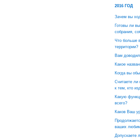
2016 ГОД
Зачем вы хо
Готовы ли вы
собрания, со
Что больше 
территории?
Вам доводил
Какое назван
Когда вы об
Считаете ли
к тем, кто и
Какую функц
всего?
Каков Ваш у
Продолжаетс
ваших любим
Допускаете 