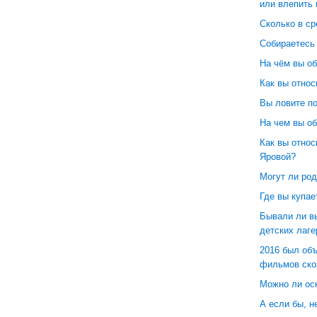
или влепить 
Сколько в ср
Собираетесь 
На чём вы о
Как вы относ
Вы ловите п
На чем вы об
Как вы относ
Яровой?
Могут ли род
Где вы купае
Бывали ли в
детских лаге
2016 был об
фильмов ско
Можно ли ос
А если бы, н