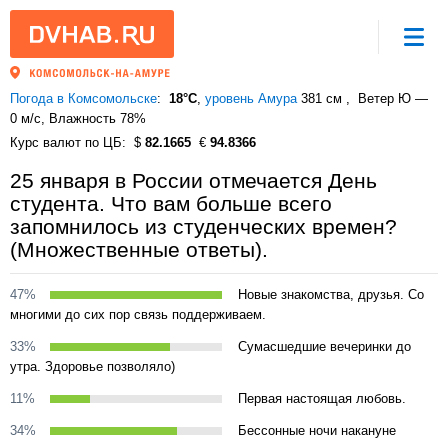
Погода в Комсомольске
18°C
,
уровень Амура
381 см
Ветер Ю —
0 м/с
, Влажность 78%
Курс валют по ЦБ
82.1665
94.8366
25 января в России отмечается День
студента. Что вам больше всего
запомнилось из студенческих времен?
(Множественные ответы).
47%
Новые знакомства, друзья. Со
многими до сих пор связь поддерживаем.
33%
Сумасшедшие вечеринки до
утра. Здоровье позволяло)
11%
Первая настоящая любовь.
34%
Бессонные ночи накануне