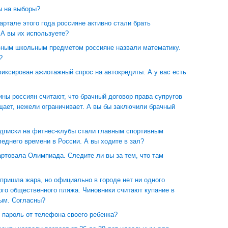
ы на выборы?
артале этого года россияне активно стали брать
 А вы их используете?
ным школьным предметом россияне назвали математику.
?
иксирован ажиотажный спрос на автокредиты. А у вас есть
ны россиян считают, что брачный договор права супругов
щает, нежели ограничивает. А вы бы заключили брачный
дписки на фитнес-клубы стали главным спортивным
еднего времени в России. А вы ходите в зал?
ртовала Олимпиада. Следите ли вы за тем, что там
пришла жара, но официально в городе нет ни одного
ого общественного пляжа. Чиновники считают купание в
ым. Согласны?
 пароль от телефона своего ребенка?