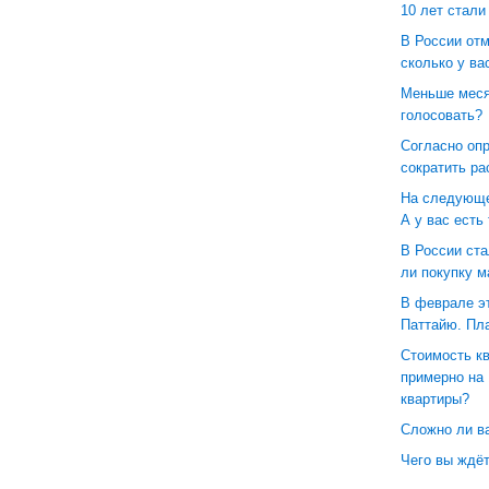
10 лет стали
В России отм
сколько у ва
Меньше меся
голосовать?
Согласно оп
сократить ра
На следующе
А у вас есть
В России ст
ли покупку 
В феврале эт
Паттайю. Пл
Стоимость кв
примерно на 
квартиры?
Сложно ли в
Чего вы ждёт