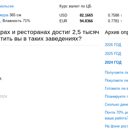
мольске
Курс валют по ЦБ
Амура
365 см
USD
82.1665
0.7588
с
, Влажность 71%
EUR
94.8366
0.7781
рах и ресторанах достиг 2,5 тысяч
Архив оп
атить вы в таких заведениях?
2026 ГОД
2025 ГОД
.
2024 ГОД
.
Получаете л
й.
Покупаете л
Готовите ли 
Планируете 
.2024
Сколько дене
Почти 70% р
ваша работа
На фоне рост