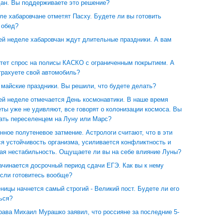
дан. Вы поддерживаете это решение?
ле хабаровчане отметят Пасху. Будете ли вы готовить
 обед?
й неделе хабаровчан ждут длительные праздники. А вам
стет спрос на полисы КАСКО с ограниченным покрытием. А
трахуете свой автомобиль?
 майские праздники. Вы решили, что будете делать?
й неделе отмечается День космонавтики. В наше время
ты уже не удивляют, все говорят о колонизации космоса. Вы
тать переселенцем на Луну или Марс?
унное полутеневое затмение. Астрологи считают, что в эти
я устойчивость организма, усиливается конфликтность и
ая нестабильность. Ощущаете ли вы на себе влияние Луны?
ачинается досрочный период сдачи ЕГЭ. Как вы к нему
если готовитесь вообще?
ицы начнется самый строгий - Великий пост. Будете ли его
ься?
рава Михаил Мурашко заявил, что россияне за последние 5-