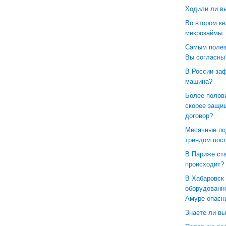
Ходили ли в
Во втором кв
микрозаймы.
Самым полез
Вы согласны
В России заф
машина?
Более полови
скорее защи
договор?
Месячные по
трендом посл
В Париже ста
происходит?
В Хабаровск 
оборудованн
Амуре опасн
Знаете ли вы