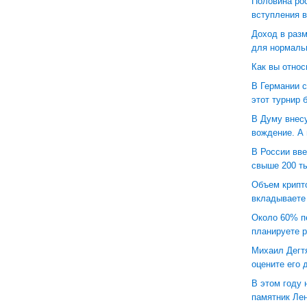
Половина рос
вступления в
Доход в разм
для нормаль
Как вы относ
В Германии с
этот турнир 
В Думу внесу
вождение. А
В России вв
свыше 200 ты
Объем крипт
вкладываете
Около 60% п
планируете р
Михаил Дегтя
оцените его 
В этом году
памятник Ле