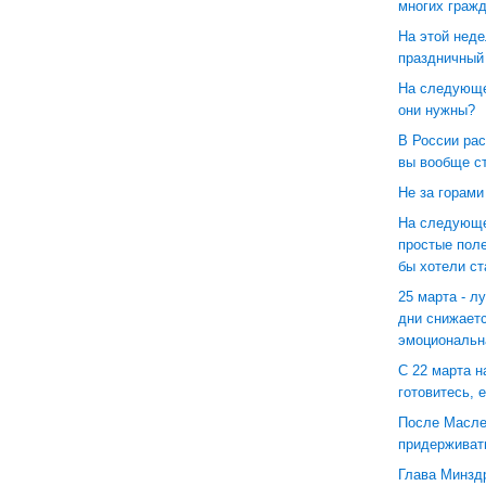
многих граж
На этой неде
праздничный
На следующе
они нужны?
В России ра
вы вообще с
Не за горами
На следующе
простые поле
бы хотели с
25 марта - л
дни снижаетс
эмоциональн
С 22 марта н
готовитесь, 
После Маслен
придерживат
Глава Минзд