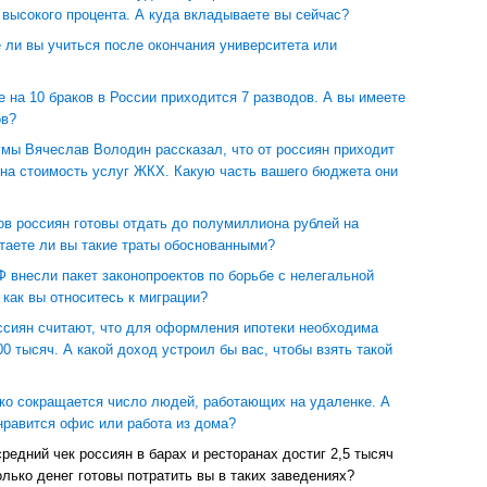
 высокого процента. А куда вкладываете вы сейчас?
 ли вы учиться после окончания университета или
е на 10 браков в России приходится 7 разводов. А вы имеете
ов?
умы Вячеслав Володин рассказал, что от россиян приходит
 на стоимость услуг ЖКХ. Какую часть вашего бюджета они
ов россиян готовы отдать до полумиллиона рублей на
таете ли вы такие траты обоснованными?
 внесли пакет законопроектов по борьбе с нелегальной
 как вы относитесь к миграции?
ссиян считают, что для оформления ипотеки необходима
00 тысяч. А какой доход устроил бы вас, чтобы взять такой
зко сокращается число людей, работающих на удаленке. А
нравится офис или работа из дома?
редний чек россиян в барах и ресторанах достиг 2,5 тысяч
олько денег готовы потратить вы в таких заведениях?