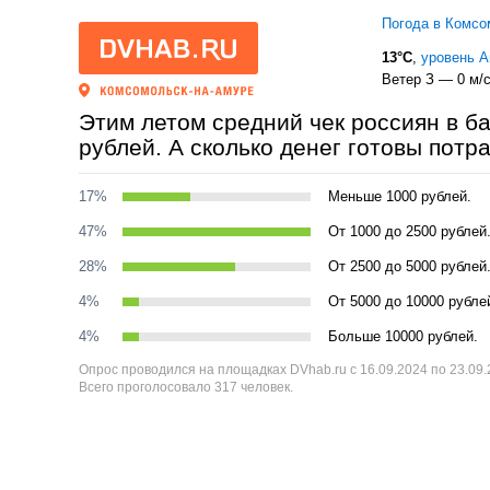
Погода в Комсо
13°C
,
уровень 
Ветер З — 0 м/
Этим летом средний чек россиян в ба
рублей. А сколько денег готовы потр
17%
Меньше 1000 рублей.
47%
От 1000 до 2500 рублей
28%
От 2500 до 5000 рублей
4%
От 5000 до 10000 рубле
4%
Больше 10000 рублей.
Опрос проводился на площадках DVhab.ru с 16.09.2024 по 23.09
Всего проголосовало 317 человек.