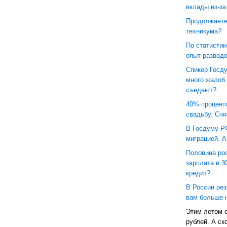
вклады из-за
Продолжаете
техникума?
По статистик
опыт развод
Спикер Госд
много жалоб
съедают?
40% процент
свадьбу. Счи
В Госдуму РФ
миграцией. А
Половина ро
зарплата в 3
кредит?
В России ре
вам больше 
Этим летом с
рублей. А ск