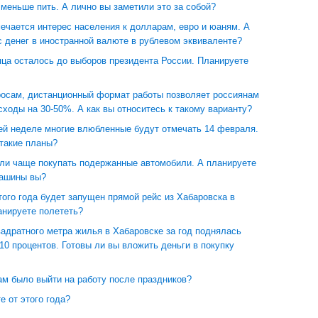
 меньше пить. А лично вы заметили это за собой?
ечается интерес населения к долларам, евро и юаням. А
с денег в иностранной валюте в рублевом эквиваленте?
ца осталось до выборов президента России. Планируете
росам, дистанционный формат работы позволяет россиянам
сходы на 30-50%. А как вы относитесь к такому варианту?
й неделе многие влюбленные будут отмечать 14 февраля.
 такие планы?
али чаще покупать подержанные автомобили. А планируете
машины вы?
ого года будет запущен прямой рейс из Хабаровска в
анируете полететь?
адратного метра жилья в Хабаровске за год поднялась
10 процентов. Готовы ли вы вложить деньги в покупку
ам было выйти на работу после праздников?
е от этого года?