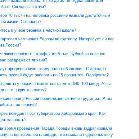
сиян назвали возраст от 26 до 30 лет идеальным для
 брак. Согласны с этим?
ере 70 тысяч на человека россияне назвали достаточным
ной жизни. Согласны?
итесь к учебе ребенка в частной школе?
тартовал чемпионат Европы по футболу. Интересует ли вас
без России?
т законопроект о штрафах до 5 тыс. рублей за опасное
 вас раздражают лихачи?
едут прогрессивную шкалу налогообложения. С доходов
сяч рублей будут забирать по 15 процентов. Одобряете?
овалюты у россиян может составлять $40–100 млрд. А вы
 деньги в криптовалюту?
енсионеров в России продолжают активно трудиться. А вы
аботать на пенсии?
рёв покидает пост губернатора Хабаровского края. Как
деятельность?
 на время проведения Парада Победы вновь задрапировали
нину на центральной площади, что вызвало недовольство у