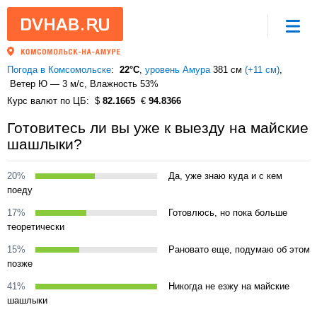
Погода в Комсомольске
22°C
,
уровень Амура
381 см
(+11 см)
Ветер Ю — 3 м/с
, Влажность 53%
Курс валют по ЦБ
82.1665
94.8366
Готовитесь ли вы уже к выезду на майские
шашлыки?
20%
Да, уже знаю куда и с кем
поеду
17%
Готовлюсь, но пока больше
теоретически
15%
Рановато еще, подумаю об этом
позже
41%
Никогда не езжу на майские
шашлыки