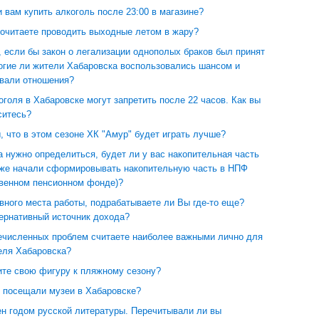
 вам купить алкоголь после 23:00 в магазине?
почитаете проводить выходные летом в жару?
, если бы закон о легализации однополых браков был принят
ногие ли жители Хабаровска воспользовались шансом и
овали отношения?
голя в Хабаровске могут запретить после 22 часов. Как вы
ситесь?
, что в этом сезоне ХК "Амур" будет играть лучше?
а нужно определиться, будет ли у вас накопительная часть
уже начали сформировывать накопительную часть в НПФ
твенном пенсионном фонде)?
вного места работы, подрабатываете ли Вы где-то еще?
тернативный источник дохода?
речисленных проблем считаете наиболее важными лично для
еля Хабаровска?
ите свою фигуру к пляжному сезону?
ы посещали музеи в Хабаровске?
ен годом русской литературы. Перечитывали ли вы