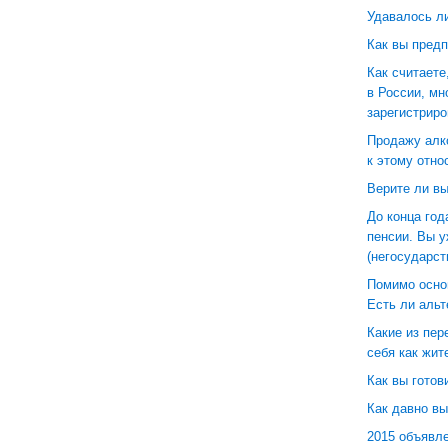
Удавалось ли
Как вы пред
Как считаете
в России, м
зарегистрир
Продажу алко
к этому отно
Верите ли вы
До конца год
пенсии. Вы 
(негосударс
Помимо осно
Есть ли аль
Какие из пе
себя как жит
Как вы готов
Как давно в
2015 объявл