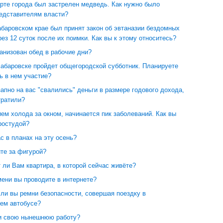
рте города был застрелен медведь. Как нужно было
редставителям власти?
баровском крае был принят закон об эвтаназии бездомных
ез 12 суток после их поимки. Как вы к этому относитесь?
ганизован обед в рабочие дни?
Хабаровске пройдет общегородской субботник. Планируете
ь в нем участие?
апно на вас "свалились" деньги в размере годового дохода,
тратили?
ем холода за окном, начинается пик заболеваний. Как вы
ростудой?
ас в планах на эту осень?
те за фигурой?
ли Вам квартира, в которой сейчас живёте?
ени вы проводите в интернете?
ли вы ремни безопасности, совершая поездку в
ем автобусе?
и свою нынешнюю работу?