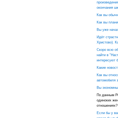
произведения
окончания ш
Как вы обычн
Как вы план
Вы уже нача
Идёт страстн
Христово). К
Скоро всю о
найти в "Нас
интересуют 
Какие новост
Как вы относ
автомобиля 
Вы экономны
По данным Ро
одиноких жен
отношениях?
Если бы у ва