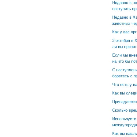
Недавно в че
поступить п
Недавно в Ха
животных чер
Как у вас ор
3 октября в 
ли вы принят
Если бы внез
на что бы по
С наступлени
боретесь с п
Что есть у в
Как вы следи
Принадлежит 
Сколько врем
Используете 
междугородн
Как вы нашл