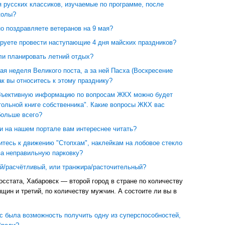
 русских классиков, изучаемые по программе, после
колы?
о поздравляете ветеранов на 9 мая?
ируете провести наступающие 4 дня майских праздников?
ли планировать летний отдых?
ая неделя Великого поста, а за ней Пасха (Воскресение
ак вы относитесь к этому празднику?
бъективную информацию по вопросам ЖКХ можно будет
тольной книге собственника". Какие вопросы ЖКХ вас
больше всего?
и на нашем портале вам интереснее читать?
итесь к движению "Стопхам", наклейкам на лобовое стекло
за неправильную парковку?
й/расчётливый, или транжира/расточительный?
сстата, Хабаровск — второй город в стране по количеству
щин и третий, по количеству мужчин. А состоите ли вы в
с была возможность получить одну из суперспособностей,