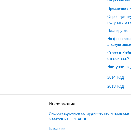
какую бы вы
Прозрачна л
Опрос для му
получить в п
Планируете 
На фоне ажио
а какую звез
Скоро в Хаба
относитесь?
Наступает го
2014 ГОД
2013 ГОД
ы
Информация
Информационное сотрудничество и продажа
билетов на DVHAB.ru
Вакансии