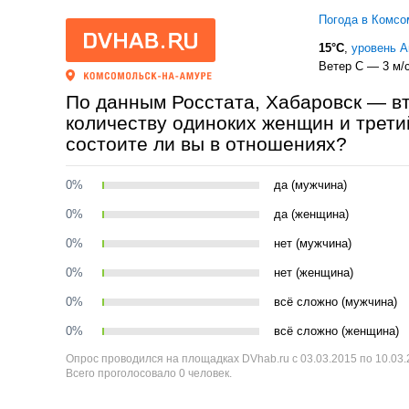
Погода в Комсо
15°C
,
уровень 
Ветер С — 3 м/
По данным Росстата, Хабаровск — вт
количеству одиноких женщин и третий
состоите ли вы в отношениях?
0%
да (мужчина)
0%
да (женщина)
0%
нет (мужчина)
0%
нет (женщина)
0%
всё сложно (мужчина)
0%
всё сложно (женщина)
Опрос проводился на площадках DVhab.ru с 03.03.2015 по 10.03
Всего проголосовало 0 человек.