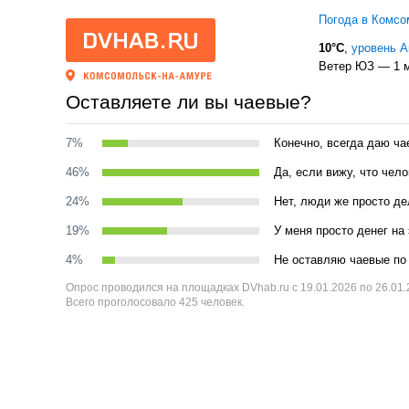
Погода в Комсо
10°C
,
уровень 
Ветер ЮЗ — 1 м
Оставляете ли вы чаевые?
7%
Конечно, всегда даю ча
46%
Да, если вижу, что чел
24%
Нет, люди же просто де
19%
У меня просто денег на 
4%
Не оставляю чаевые по 
Опрос проводился на площадках DVhab.ru с 19.01.2026 по 26.01
Всего проголосовало 425 человек.