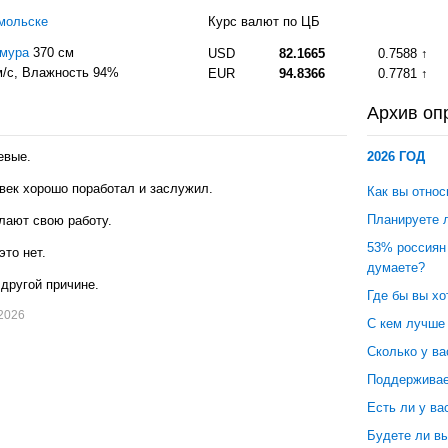
мольске
Курс валют по ЦБ
Амура
370 см
USD
82.1665
0.7588
/с
, Влажность 94%
EUR
94.8366
0.7781
Архив оп
евые.
2026 ГОД
овек хорошо поработал и заслужил.
Как вы относ
Планируете л
лают свою работу.
53% россиян 
это нет.
думаете?
другой причине.
Где бы вы хо
.2026
С кем лучше
Сколько у ва
Поддерживае
Есть ли у ва
Будете ли в