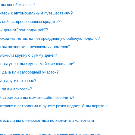
 вы своей жизнью?
ситесь к автомобильным путешествиям?
с сейчас просроченные кредиты?
ы деньги "под подушкой"?
реходить летом на четырехдневную рабочую неделю?
 вы на звонки с незнакомых номеров?
вложили крупную сумму денег?
ли вы уже к выезду на майские шашлыки?
с дача или загородный участок?
 в других странах?
 ли вы алкоголь?
й стоимости вы можете себе позволить?
отерике и астрологии в рунете резко падает. А вы верите в
тесь ли вы с нейросетями по каким-то экспертным
н в приоритете не зарплата, а значимость и результат