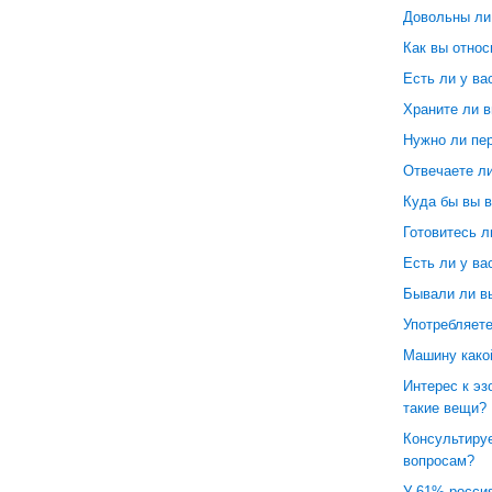
Довольны ли
Как вы отно
Есть ли у ва
Храните ли в
Нужно ли пе
Отвечаете ли
Куда бы вы 
Готовитесь 
Есть ли у ва
Бывали ли вы
Употребляете
Машину како
Интерес к эз
такие вещи?
Консультируе
вопросам?
У 61% россия