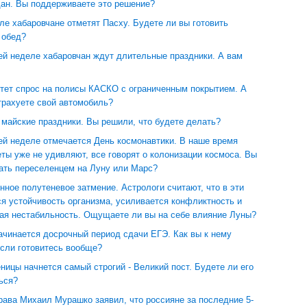
дан. Вы поддерживаете это решение?
ле хабаровчане отметят Пасху. Будете ли вы готовить
 обед?
й неделе хабаровчан ждут длительные праздники. А вам
стет спрос на полисы КАСКО с ограниченным покрытием. А
трахуете свой автомобиль?
 майские праздники. Вы решили, что будете делать?
й неделе отмечается День космонавтики. В наше время
ты уже не удивляют, все говорят о колонизации космоса. Вы
тать переселенцем на Луну или Марс?
унное полутеневое затмение. Астрологи считают, что в эти
я устойчивость организма, усиливается конфликтность и
ая нестабильность. Ощущаете ли вы на себе влияние Луны?
ачинается досрочный период сдачи ЕГЭ. Как вы к нему
если готовитесь вообще?
ицы начнется самый строгий - Великий пост. Будете ли его
ься?
рава Михаил Мурашко заявил, что россияне за последние 5-