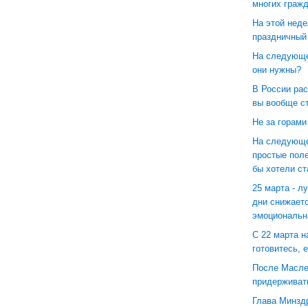
многих граж
На этой неде
праздничный
На следующе
они нужны?
В России ра
вы вообще с
Не за горами
На следующе
простые поле
бы хотели с
25 марта - л
дни снижаетс
эмоциональн
С 22 марта н
готовитесь, 
После Маслен
придерживат
Глава Минзд