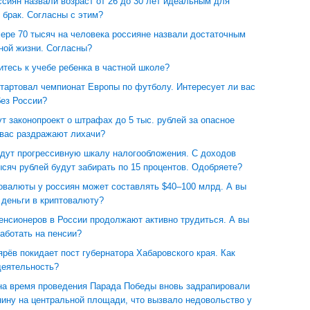
сиян назвали возраст от 26 до 30 лет идеальным для
 брак. Согласны с этим?
ере 70 тысяч на человека россияне назвали достаточным
ной жизни. Согласны?
итесь к учебе ребенка в частной школе?
тартовал чемпионат Европы по футболу. Интересует ли вас
без России?
т законопроект о штрафах до 5 тыс. рублей за опасное
 вас раздражают лихачи?
едут прогрессивную шкалу налогообложения. С доходов
сяч рублей будут забирать по 15 процентов. Одобряете?
овалюты у россиян может составлять $40–100 млрд. А вы
 деньги в криптовалюту?
енсионеров в России продолжают активно трудиться. А вы
аботать на пенсии?
рёв покидает пост губернатора Хабаровского края. Как
деятельность?
 на время проведения Парада Победы вновь задрапировали
нину на центральной площади, что вызвало недовольство у