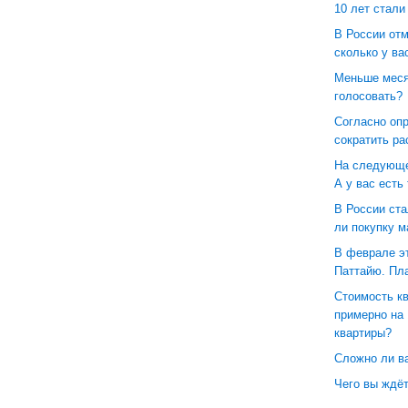
10 лет стали
В России отм
сколько у ва
Меньше меся
голосовать?
Согласно оп
сократить ра
На следующе
А у вас есть
В России ст
ли покупку 
В феврале эт
Паттайю. Пл
Стоимость кв
примерно на 
квартиры?
Сложно ли в
Чего вы ждёт