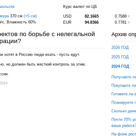
мольске
Курс валют по ЦБ
Амура
370 см
(+5 см)
USD
82.1665
0.7588
/с
, Влажность 60%
EUR
94.8366
0.7781
оектов по борьбе с нелегальной
Архив оп
грации?
2026 ГОД
и хотят в Россию люди ехать - пусть едут.
2025 ГОД
но, но должен быть жесткий контроль за этим.
2024 ГОД
ссии.
Получаете л
.2024
Покупаете л
Готовите ли 
Планируете 
Сколько дене
Почти 70% р
ваша работа
На фоне рост