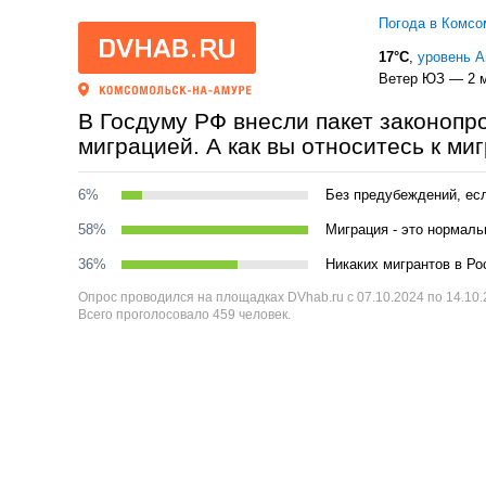
Погода в Комсо
17°C
,
уровень 
Ветер ЮЗ — 2 м
В Госдуму РФ внесли пакет законопр
миграцией. А как вы относитесь к ми
6%
Без предубеждений, есл
58%
Миграция - это нормаль
36%
Никаких мигрантов в Ро
Опрос проводился на площадках DVhab.ru с 07.10.2024 по 14.10
Всего проголосовало 459 человек.