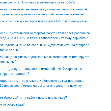
 меньше пить. А лично вы заметили это за собой?
ечается интерес населения к долларам, евро и юаням. А
с денег в иностранной валюте в рублевом эквиваленте?
ца осталось до выборов президента России. Планируете
росам, дистанционный формат работы позволяет россиянам
сходы на 30-50%. А как вы относитесь к такому варианту?
й неделе многие влюбленные будут отмечать 14 февраля.
 такие планы?
али чаще покупать подержанные автомобили. А планируете
машины вы?
ого года будет запущен прямой рейс из Хабаровска в
анируете полететь?
адратного метра жилья в Хабаровске за год поднялась
10 процентов. Готовы ли вы вложить деньги в покупку
ам было выйти на работу после праздников?
е от этого года?