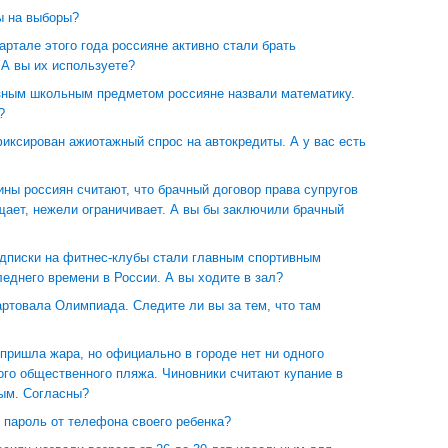
ы на выборы?
артале этого года россияне активно стали брать
 А вы их используете?
ным школьным предметом россияне назвали математику.
?
иксирован ажиотажный спрос на автокредиты. А у вас есть
ны россиян считают, что брачный договор права супругов
щает, нежели ограничивает. А вы бы заключили брачный
дписки на фитнес-клубы стали главным спортивным
еднего времени в России. А вы ходите в зал?
ртовала Олимпиада. Следите ли вы за тем, что там
пришла жара, но официально в городе нет ни одного
ого общественного пляжа. Чиновники считают купание в
ым. Согласны?
 пароль от телефона своего ребенка?