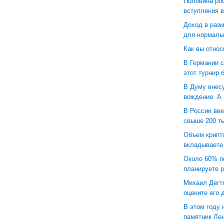
Половина рос
вступления в
Доход в разм
для нормаль
Как вы относ
В Германии с
этот турнир 
В Думу внесу
вождение. А
В России вв
свыше 200 ты
Объем крипт
вкладываете
Около 60% п
планируете р
Михаил Дегтя
оцените его 
В этом году
памятник Ле