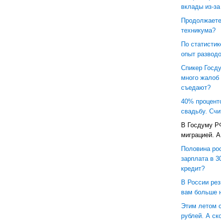
вклады из-за
Продолжаете
техникума?
По статистик
опыт развод
Спикер Госд
много жалоб
съедают?
40% процент
свадьбу. Счи
В Госдуму РФ
миграцией. А
Половина ро
зарплата в 3
кредит?
В России ре
вам больше 
Этим летом с
рублей. А ск