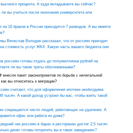
 высокого процента. А куда вкладываете вы сейчас?
 ли вы учиться после окончания университета или
е на 10 браков в России приходится 7 разводов. А вы имеете
ов?
умы Вячеслав Володин рассказал, что от россиян приходит
 на стоимость услуг ЖКХ. Какую часть вашего бюджета они
ов россиян готовы отдать до полумиллиона рублей на
таете ли вы такие траты обоснованными?
 внесли пакет законопроектов по борьбе с нелегальной
 как вы относитесь к миграции?
ссиян считают, что для оформления ипотеки необходима
00 тысяч. А какой доход устроил бы вас, чтобы взять такой
зко сокращается число людей, работающих на удаленке. А
нравится офис или работа из дома?
редний чек россиян в барах и ресторанах достиг 2,5 тысяч
олько денег готовы потратить вы в таких заведениях?