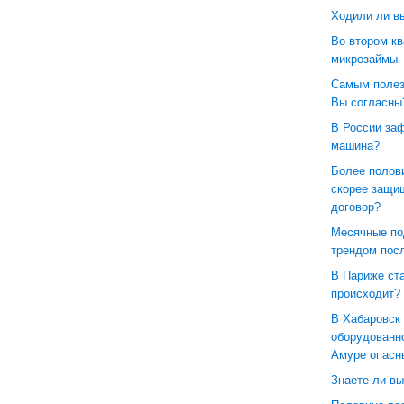
Ходили ли в
Во втором кв
микрозаймы.
Самым полез
Вы согласны
В России заф
машина?
Более полови
скорее защи
договор?
Месячные по
трендом посл
В Париже ста
происходит?
В Хабаровск 
оборудованн
Амуре опасн
Знаете ли вы