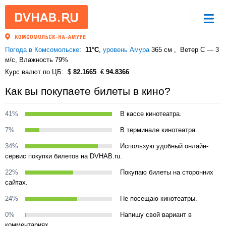
Погода в Комсомольске
11°C
,
уровень Амура
365 см
Ветер С — 3
м/с
, Влажность 79%
Курс валют по ЦБ
82.1665
94.8366
Как вы покупаете билеты в кино?
41%
В кассе кинотеатра.
7%
В терминале кинотеатра.
34%
Использую удобный онлайн-
сервис покупки билетов на DVHAB.ru.
22%
Покупаю билеты на сторонних
сайтах.
24%
Не посещаю кинотеатры.
0%
Напишу свой вариант в
комментариях.