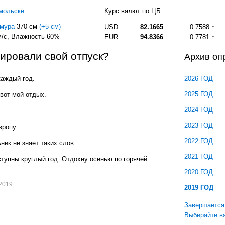
мольске
Курс валют по ЦБ
Амура
370 см
(+5 см)
USD
82.1665
0.7588
/с
, Влажность 60%
EUR
94.8366
0.7781
нировали свой отпуск?
Архив оп
каждый год.
2026 ГОД
2025 ГОД
 вот мой отдых.
2024 ГОД
.
2023 ГОД
вропу.
2022 ГОД
ник не знает таких слов.
2021 ГОД
ступны круглый год. Отдохну осенью по горячей
2020 ГОД
.2019
2019 ГОД
Завершается
Выбирайте ва