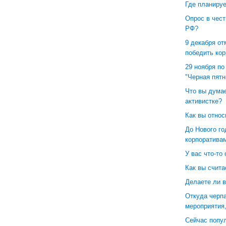
Где планиру
Опрос в чест
РФ?
9 декабря о
победить ко
29 ноября по
"Черная пятн
Что вы думае
активистке?
Как вы относ
До Нового го
корпоратива
У вас что-то
Как вы счита
Делаете ли 
Откуда черпа
мероприятия,
Сейчас попул