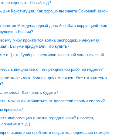
ете праздновать Новый год?
ь дня Конституции. Как хорошо вы знаете Основной закон
тмечается Международный день борьбы с коррупцией. Как
ррупцию в России?
 всему миру прокатится волна распродаж, именуемая
ица". Вы уже придумали, что купить?
те о Грете Тунберг - всемирно известной экологической
итесь к инициативе о четырехдневной рабочей неделе?
да осталось чуть больше двух месяцев. Уже готовитесь к
м?
 сломалось. Как чинить будете?
ете, можно ли избавиться от депрессии своими силами?
вы прививки?
ете информацию о жизни города и края? (новости,
 события и т. д.)
ярно освещение проблем в соцсетях, подписание петиций,