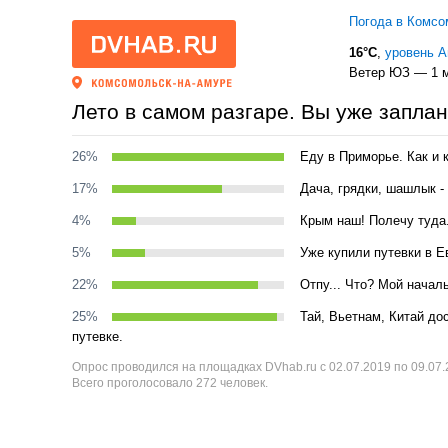
Погода в Комсо
16°C
,
уровень 
Ветер ЮЗ — 1 м
Лето в самом разгаре. Вы уже запла
26%
Еду в Приморье. Как и 
17%
Дача, грядки, шашлык -
4%
Крым наш! Полечу туда
5%
Уже купили путевки в Е
22%
Отпу... Что? Мой началь
25%
Тай, Вьетнам, Китай до
путевке.
Опрос проводился на площадках DVhab.ru с 02.07.2019 по 09.07
Всего проголосовало 272 человек.