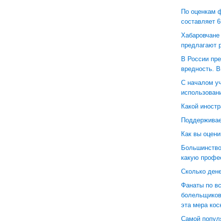
По оценкам 
составляет 6
Хабаровчане 
предлагают р
В России пр
вредность. В
С началом уч
использовани
Какой иностр
Поддерживае
Как вы оцени
Большинство
какую профе
Сколько дене
Фанаты по вс
болельщиков 
эта мера кос
Самой популя