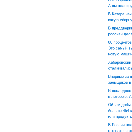
А вы планиру
В Катаре нач
какую сборн
В преддверии
россиян дела
86 проценто
Это самый вы
новую маши
Хабаровский
сталкивалис
Впервые за 
заемщиков в 
В последнее
в лотерею. А
Объем добыв
больше 454 к
или продукты
В России пл
отказаться 