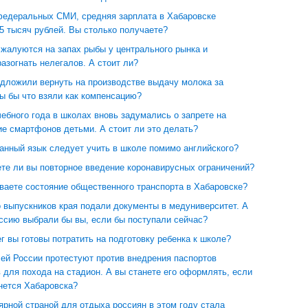
федеральных СМИ, средняя зарплата в Хабаровске
5 тысяч рублей. Вы столько получаете?
жалуются на запах рыбы у центрального рынка и
азогнать нелегалов. А стоит ли?
едложили вернуть на производстве выдачу молока за
ы бы что взяли как компенсацию?
ебного года в школах вновь задумались о запрете на
е смартфонов детьми. А стоит ли это делать?
анный язык следует учить в школе помимо английского?
те ли вы повторное введение коронавирусных ограничений?
ваете состояние общественного транспорта в Хабаровске?
 выпускников края подали документы в медуниверситет. А
ссию выбрали бы вы, если бы поступали сейчас?
г вы готовы потратить на подготовку ребенка к школе?
ей России протестуют против внедрения паспортов
для похода на стадион. А вы станете его оформлять, если
нется Хабаровска?
рной страной для отдыха россиян в этом году стала