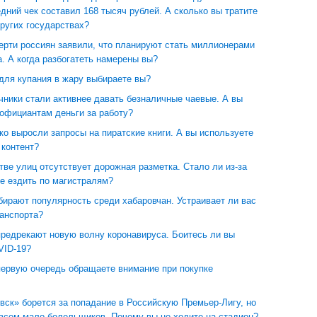
едний чек составил 168 тысяч рублей. А сколько вы тратите
других государствах?
ерти россиян заявили, что планируют стать миллионерами
а. А когда разбогатеть намерены вы?
для купания в жару выбираете вы?
чники стали активнее давать безналичные чаевые. А вы
 официантам деньги за работу?
ко выросли запросы на пиратские книги. А вы используете
 контент?
ве улиц отсутствует дорожная разметка. Стало ли из-за
е ездить по магистралям?
ирают популярность среди хабаровчан. Устраивает ли вас
ранспорта?
предрекают новую волну коронавируса. Боитесь ли вы
VID-19?
первую очередь обращаете внимание при покупке
ск» борется за попадание в Российскую Премьер-Лигу, но
овсем мало болельщиков. Почему вы не ходите на стадион?