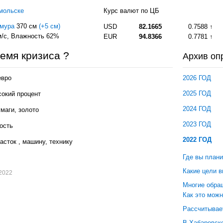
мольске
Курс валют по ЦБ
Амура
370 см
(+5 см)
USD
82.1665
0.7588
/с
, Влажность 62%
EUR
94.8366
0.7781
емя кризиса ?
Архив оп
евро
2026 ГОД
2025 ГОД
сокий процент
2024 ГОД
умаги, золото
2023 ГОД
ость
2022 ГОД
сток , машину, технику
Где вы план
Какие цели 
.2022
Многие обращ
Как это мож
Рассчитывае
В Хабаровске