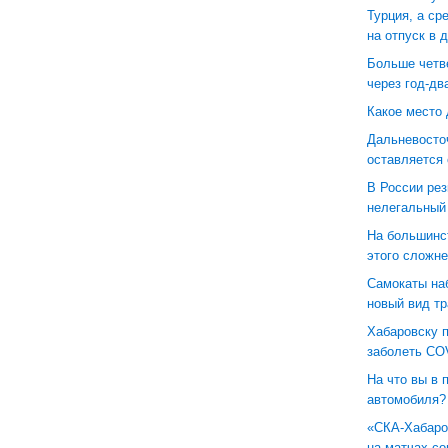
Турция, а ср
на отпуск в 
Больше четв
через год-дв
Какое место 
Дальневосто
оставляется
В России рез
нелегальный
На большинст
этого сложне
Самокаты наб
новый вид т
Хабаровску 
заболеть CO
На что вы в 
автомобиля?
«СКА-Хабаров
на матчах с