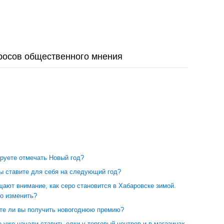
росов общественного мнения
ируете отмечать Новый год?
вы ставите для себя на следующий год?
ают внимание, как серо становится в Хабаровске зимой.
но изменить?
те ли вы получить новогоднюю премию?
 уже начали ставить елки у торговый центров и в магазинах.