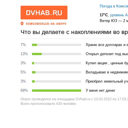
Погода в Комсо
17°C
,
уровень 
Ветер ЮЗ — 2 м
Что вы делаете с накоплениями во вр
7%
Храню все долларах и 
13%
Открыл депозит под вы
3%
Купил акции , ценные б
5%
Вкладываю в недвижим
3%
Приобрел земельный уча
69%
У меня нет денег
Опрос проводился на площадках DVhab.ru с 10.03.2022 по 17.03
Всего проголосовало 430 человек.