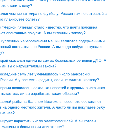
ете ставить елку?
ался чемпионат мира по футболу. Россия там не сыграет. За
ую планируете болеть?
 "Черной пятницы" стало известно, что почти половина
ют спонтанные покупки. А вы склонны к такому?
в купленных хабаровчанами машин являются подержанными.
сокий показатель по России. А вы когда-нибудь покупали
ну?
 край оказался одним из самых безопасных регионов ДФО. А
ь ли вы с нарушителями закона?
последние семь лет уменьшилось число банковских
России. А у вас есть кредиты, если не считать ипотеку?
 время появилось несколько новостей о крупных выигрышах
 пытаетесь ли вы заработать таким образом?
аемой рыбы на Дальнем Востоке в пересчете составляет
г на одного местного жителя. А часто ли вы покупаете рыбу
 из нее?
анируют нарастить число электромобилей. А вы готовы
от машины с бензиновым двигателем?