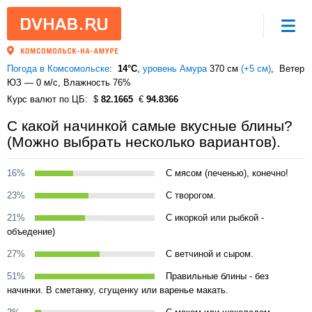
Погода в Комсомольске
14°C
,
уровень Амура
370 см
(+5 см)
Ветер
ЮЗ — 0 м/с
, Влажность 76%
Курс валют по ЦБ
82.1665
94.8366
С какой начинкой самые вкусные блины?
(Можно выбрать несколько вариантов).
16%
С мясом (печенью), конечно!
23%
С творогом.
21%
С икоркой или рыбкой -
объедение)
27%
С ветчиной и сыром.
51%
Правильные блины - без
начинки. В сметанку, сгущенку или варенье макать.