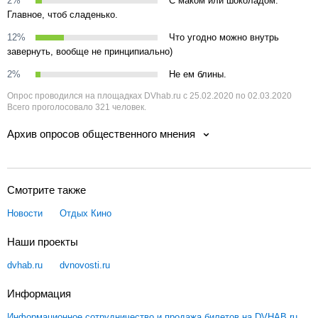
2%
С маком или шоколадом.
Главное, чтоб сладенько.
12%
Что угодно можно внутрь
завернуть, вообще не принципиально)
2%
Не ем блины.
Опрос проводился на площадках DVhab.ru с 25.02.2020 по 02.03.2020
Всего проголосовало 321 человек.
Архив опросов общественного мнения
Смотрите также
Новости
Отдых
Кино
Наши проекты
dvhab.ru
dvnovosti.ru
Информация
Информационное сотрудничество и продажа билетов на DVHAB.ru