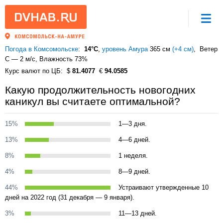
Погода в Комсомольске
14°C
,
уровень Амура
365 см
(+4 см)
Ветер
С — 2 м/с
, Влажность 73%
Курс валют по ЦБ
81.4077
94.0585
Какую продолжительность новогодних
каникул вы считаете оптимальной?
15%
1—3 дня.
13%
4—6 дней.
8%
1 неделя.
4%
8—9 дней.
44%
Устраивают утвержденные 10
дней на 2022 год (31 декабря — 9 января).
3%
11—13 дней.