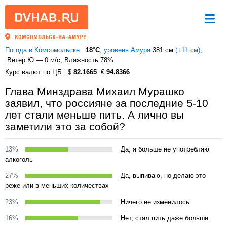
Погода в Комсомольске
18°C
,
уровень Амура
381 см
(+11 см)
Ветер Ю — 0 м/с
, Влажность 78%
Курс валют по ЦБ
82.1665
94.8366
Глава Минздрава Михаил Мурашко
заявил, что россияне за последние 5-10
лет стали меньше пить. А лично вы
заметили это за собой?
13%
Да, я больше не употребляю
алкоголь
27%
Да, выпиваю, но делаю это
реже или в меньших количествах
23%
Ничего не изменилось
16%
Нет, стал пить даже больше