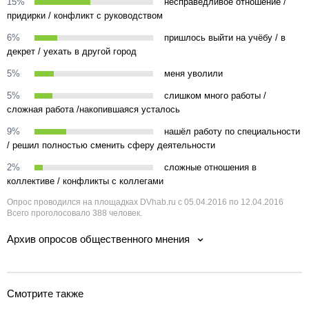
15%
несправедливое отношение /
придирки / конфликт с руководством
6%
пришлось выйти на учёбу / в
декрет / уехать в другой город
5%
меня уволили
5%
слишком много работы /
сложная работа /накопившаяся усталось
9%
нашёл работу по специальности
/ решил полностью сменить сферу деятельности
2%
сложные отношения в
коллективе / конфликты с коллегами
Опрос проводился на площадках DVhab.ru с 05.04.2016 по 12.04.2016
Всего проголосовало 388 человек.
Архив опросов общественного мнения
Смотрите также