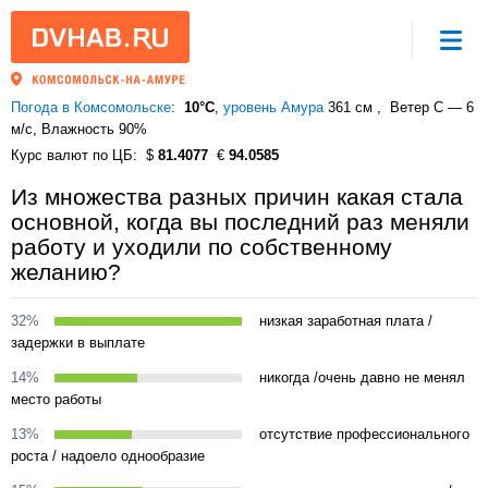
Погода в Комсомольске
10°C
,
уровень Амура
361 см
Ветер С — 6
м/с
, Влажность 90%
Курс валют по ЦБ
81.4077
94.0585
Из множества разных причин какая стала
основной, когда вы последний раз меняли
работу и уходили по собственному
желанию?
32%
низкая заработная плата /
задержки в выплате
14%
никогда /очень давно не менял
место работы
13%
отсутствие профессионального
роста / надоело однообразие